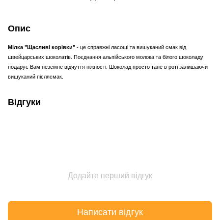
Опис
Мілка "Щасливі корівки"
- це справжні ласощі та вишуканий смак від
швейцарських шоколатів. Поєднання альпійського молока та білого шоколаду
подарує Вам неземне відчуття ніжності. Шоколад просто тане в роті залишаючи
вишуканий післясмак.
Відгуки
Додайте перший відгук
Написати відгук