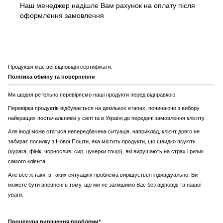
Наш менеджер надішле Вам рахунок на оплату після
оформлення замовлення
Продукція має всі відповідні сертифікати.
Політика обміну та повернення
Ми щодня ретельно перевіряємо наші продукти перед відправкою.
Перевірка продуктів відбувається на декількох етапах, починаючи з вибору
найкращих постачальників у світі та в Україні до передачі замовлення клієнту.
Але іноді може статися непередбачена ситуація, наприклад, клієнт довго не
забирає посилку з Нової Пошти, яка містить продукти, що швидко псують
(курага, фінік, чорнослив, сир, цукерки тощо), які вирушають на страх і ризик
самого клієнта.
Але все ж таки, в таких ситуаціях проблема вирішується індивідуально. Ви
можете бути впевнені в тому, що ми не залишимо Вас без відповіді та нашої
уваги.
Процедура вирішення проблеми*