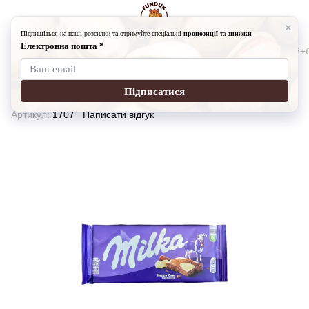
Солодощі
Шоколад
Шоколад Milka Happy Cows молочний+
Шоколад Milka Happy Cows
молочний+білий
Артикул:
1707
Написати відгук