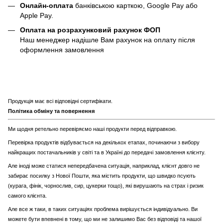
Онлайн-оплата
банківською карткою, Google Pay або
Apple Pay.
Оплата на розрахунковий рахунок ФОП
Наш менеджер надішле Вам рахунок на оплату після
оформлення замовлення
Продукція має всі відповідні сертифікати.
Політика обміну та повернення
Ми щодня ретельно перевіряємо наші продукти перед відправкою.
Перевірка продуктів відбувається на декількох етапах, починаючи з вибору
найкращих постачальників у світі та в Україні до передачі замовлення клієнту.
Але іноді може статися непередбачена ситуація, наприклад, клієнт довго не
забирає посилку з Нової Пошти, яка містить продукти, що швидко псують
(курага, фінік, чорнослив, сир, цукерки тощо), які вирушають на страх і ризик
самого клієнта.
Але все ж таки, в таких ситуаціях проблема вирішується індивідуально. Ви
можете бути впевнені в тому, що ми не залишимо Вас без відповіді та нашої