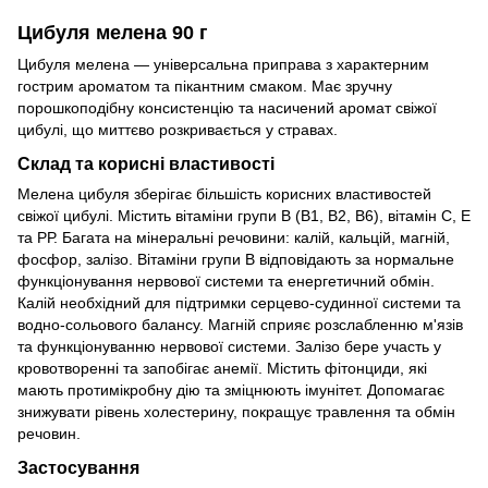
Цибуля мелена 90 г
Цибуля мелена — універсальна приправа з характерним
гострим ароматом та пікантним смаком. Має зручну
порошкоподібну консистенцію та насичений аромат свіжої
цибулі, що миттєво розкривається у стравах.
Склад та корисні властивості
Мелена цибуля зберігає більшість корисних властивостей
свіжої цибулі. Містить вітаміни групи В (В1, В2, В6), вітамін С, Е
та РР. Багата на мінеральні речовини: калій, кальцій, магній,
фосфор, залізо. Вітаміни групи В відповідають за нормальне
функціонування нервової системи та енергетичний обмін.
Калій необхідний для підтримки серцево-судинної системи та
водно-сольового балансу. Магній сприяє розслабленню м'язів
та функціонуванню нервової системи. Залізо бере участь у
кровотворенні та запобігає анемії. Містить фітонциди, які
мають протимікробну дію та зміцнюють імунітет. Допомагає
знижувати рівень холестерину, покращує травлення та обмін
речовин.
Застосування