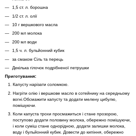
1,5 ст. л. борошна
1/2 ст. л. олії
10 г вершкового масла
200 мл молока
200 мл води
1,5 ч. л. бульйонний кубик
за смаком Сіль та перець
Декілька гілочок подрібненої петрушки
Приготування:
Капусту нарізати соломкою.
Нагріти олію і вершкове масло в сотейнику на середньому
вогні.Обсмажити капусту та додати мелену цибулю,
помішуючи.
Коли капуста трохи просмажиться і стане прозорою,
поступово додати половину молока, обережно помішуючи,
і коли суміш стане однорідною, додати залишки молока,
воду і бульйонний кубик. Довести до кипіння, обережно