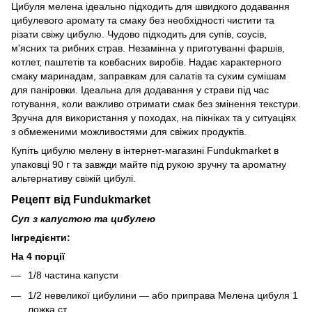
Цибуля мелена ідеально підходить для швидкого додавання
цибулевого аромату та смаку без необхідності чистити та
різати свіжу цибулю. Чудово підходить для супів, соусів,
м'ясних та рибних страв. Незамінна у приготуванні фаршів,
котлет, паштетів та ковбасних виробів. Надає характерного
смаку маринадам, заправкам для салатів та сухим сумішам
для паніровки. Ідеальна для додавання у страви під час
готування, коли важливо отримати смак без змінення текстури.
Зручна для використання у походах, на пікніках та у ситуаціях
з обмеженими можливостями для свіжих продуктів.
Купіть цибулю мелену в інтернет-магазині Fundukmarket в
упаковці 90 г та завжди майте під рукою зручну та ароматну
альтернативу свіжій цибулі.
Рецепт від Fundukmarket
Суп з капустою та цибулею
Інгредієнти:
На 4 порції
1/8 частина капусти
1/2 невеликої цибулини — або приправа Мелена цибуля 1
ложка ст.