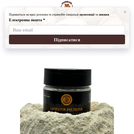
Спеції
Спеції Fundukmarket
Цибуля мелена
Цибуля мелена
Артикул:
19910128
Написати відгук