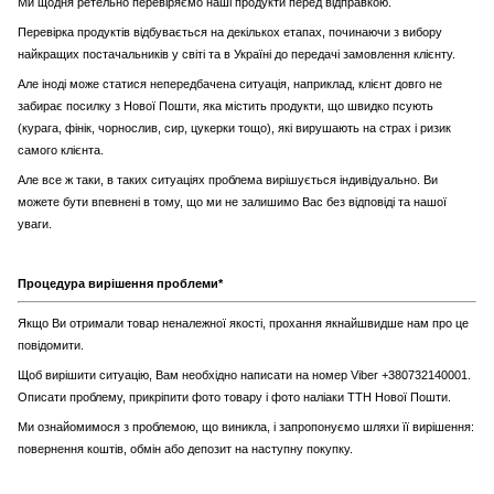
Ми щодня ретельно перевіряємо наші продукти перед відправкою.
Перевірка продуктів відбувається на декількох етапах, починаючи з вибору
найкращих постачальників у світі та в Україні до передачі замовлення клієнту.
Але іноді може статися непередбачена ситуація, наприклад, клієнт довго не
забирає посилку з Нової Пошти, яка містить продукти, що швидко псують
(курага, фінік, чорнослив, сир, цукерки тощо), які вирушають на страх і ризик
самого клієнта.
Але все ж таки, в таких ситуаціях проблема вирішується індивідуально. Ви
можете бути впевнені в тому, що ми не залишимо Вас без відповіді та нашої
уваги.
Процедура вирішення проблеми*
Якщо Ви отримали товар неналежної якості, прохання якнайшвидше нам про це
повідомити.
Щоб вирішити ситуацію, Вам необхідно написати на номер Viber +380732140001.
Описати проблему, прикріпити фото товару і фото наліаки ТТН Нової Пошти.
Ми ознайомимося з проблемою, що виникла, і запропонуємо шляхи її вирішення:
повернення коштів, обмін або депозит на наступну покупку.