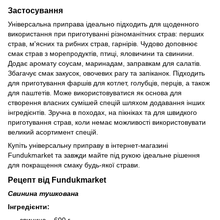
Застосування
Універсальна приправа ідеально підходить для щоденного
використання при приготуванні різноманітних страв: перших
страв, м'ясних та рибних страв, гарнірів. Чудово доповнює
смак страв з морепродуктів, птиці, яловичини та свинини.
Додає аромату соусам, маринадам, заправкам для салатів.
Збагачує смак закусок, овочевих рагу та запіканок. Підходить
для приготування фаршів для котлет, голубців, перців, а також
для паштетів. Може використовуватися як основа для
створення власних сумішей спецій шляхом додавання інших
інгредієнтів. Зручна в походах, на пікніках та для швидкого
приготування страв, коли немає можливості використовувати
великий асортимент спецій.
Купіть універсальну приправу в інтернет-магазині
Fundukmarket та завжди майте під рукою ідеальне рішення
для покращення смаку будь-якої страви.
Рецепт від Fundukmarket
Свинина тушкована
Інгредієнти: