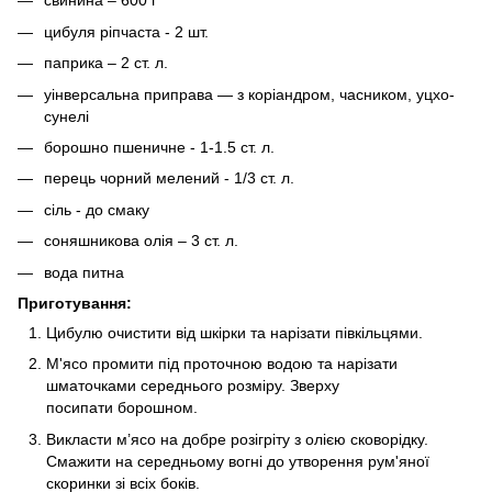
свинина – 600 г
цибуля ріпчаста - 2 шт.
паприка – 2 ст. л.
уінверсальна приправа — з коріандром, часником, уцхо-
сунелі
борошно пшеничне - 1-1.5 ст. л.
перець чорний мелений - 1/3 ст. л.
сіль - до смаку
соняшникова олія – 3 ст. л.
вода питна
Приготування:
Цибулю очистити від шкірки та нарізати півкільцями.
М'ясо промити під проточною водою та нарізати
шматочками середнього розміру. Зверху
посипати борошном.
Викласти м’ясо на добре розігріту з олією сковорідку.
Смажити на середньому вогні до утворення рум'яної
скоринки зі всіх боків.