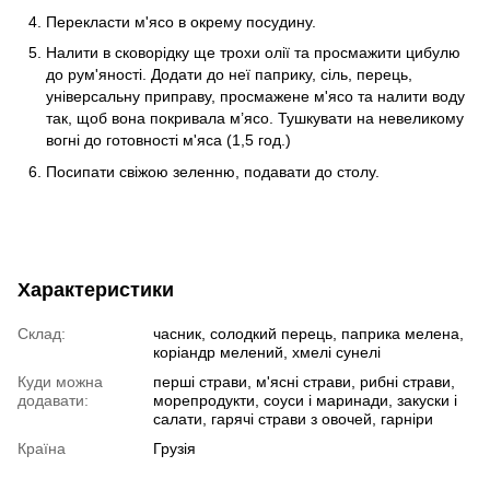
Перекласти м'ясо в окрему посудину.
Налити в сковорідку ще трохи олії та просмажити цибулю
до рум'яності. Додати до неї паприку, сіль, перець,
універсальну приправу, просмажене м'ясо та налити воду
так, щоб вона покривала м’ясо. Тушкувати на невеликому
вогні до готовності м'яса (1,5 год.)
Посипати свіжою зеленню, подавати до столу.
Характеристики
Склад:
часник, солодкий перець, паприка мелена,
коріандр мелений, хмелі сунелі
Куди можна
перші страви, м'ясні страви, рибні страви,
додавати:
морепродукти, соуси і маринади, закуски і
салати, гарячі страви з овочей, гарніри
Країна
Грузія