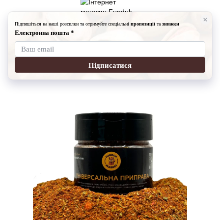
Спеції
Спеції Fundukmarket
Універсальна приправа (75г)
Універсальна приправа (75г)
Артикул:
19910150
Написати відгук