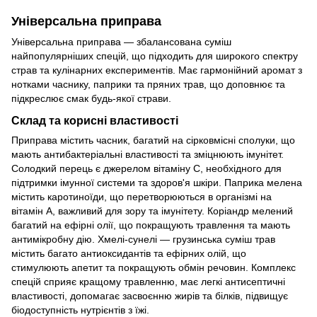
Універсальна приправа
Універсальна приправа — збалансована суміш
найпопулярніших спецій, що підходить для широкого спектру
страв та кулінарних експериментів. Має гармонійний аромат з
нотками часнику, паприки та пряних трав, що доповнює та
підкреслює смак будь-якої страви.
Склад та корисні властивості
Приправа містить часник, багатий на сірковмісні сполуки, що
мають антибактеріальні властивості та зміцнюють імунітет.
Солодкий перець є джерелом вітаміну С, необхідного для
підтримки імунної системи та здоров'я шкіри. Паприка мелена
містить каротиноїди, що перетворюються в організмі на
вітамін А, важливий для зору та імунітету. Коріандр мелений
багатий на ефірні олії, що покращують травлення та мають
антимікробну дію. Хмелі-сунелі — грузинська суміш трав
містить багато антиоксидантів та ефірних олій, що
стимулюють апетит та покращують обмін речовин. Комплекс
спецій сприяє кращому травленню, має легкі антисептичні
властивості, допомагає засвоєнню жирів та білків, підвищує
біодоступність нутрієнтів з їжі.