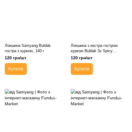
Локшина Samyang Buldak
Локшина з екстра гострою
гостра з куркою, 140 г
куркою Buldak 3x Spicy
Extreme Hot Chicken Ramen
120 грн/шт
120 грн/шт
SAMYANG 140 г
Купити
Купити