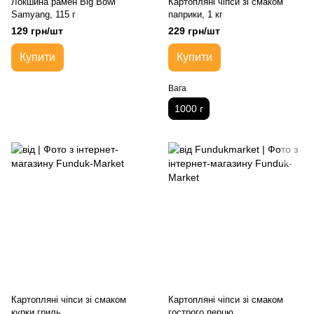
Локшина рамен Big Bowl
Картопляні чіпси зі смаком
Samyang, 115 г
паприки, 1 кг
129 грн/шт
229 грн/шт
Купити
Купити
Вага
1000 г
Картопляні чіпси зі смаком
Картопляні чіпси зі смаком
курки гриль
гострого перцю