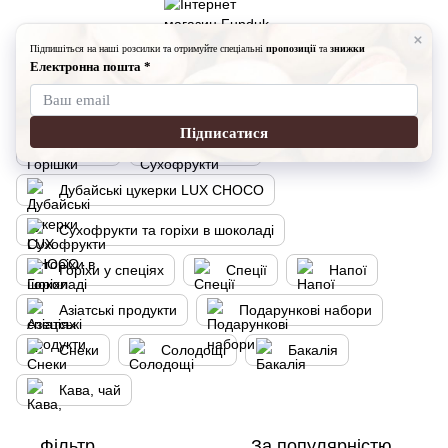
Каталог
Каталог
Горішки
Сухофрукти
Дубайські цукерки LUX CHOCO
Сухофрукти та горіхи в шоколаді
Горіхи у спеціях
Спеції
Напої
Азіатські продукти
Подарункові набори
Снеки
Солодощі
Бакалія
Кава, чай
Фільтр
За популярністю